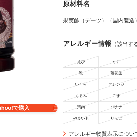
原材料名
果実酢（デーツ）（国内製造
アレルギー情報
（該当す
えび
かに
乳
落花生
いくら
オレンジ
くるみ
ごま
鶏肉
バナナ
ahoo!で購入
やまいも
りんご
アレルギー物質表示につい