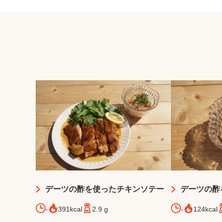
デーツの酢を使ったチキンソテー
デーツの酢
-
391kcal
2.9 g
-
124kcal