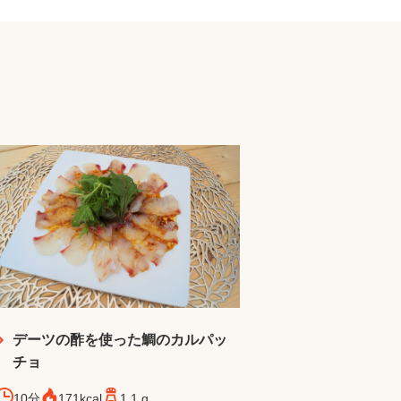
デーツの酢を使った鯛のカルパッ
チョ
10分
171kcal
1.1 g