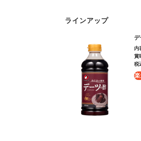
ラインアップ
デ
内
賞
税
楽