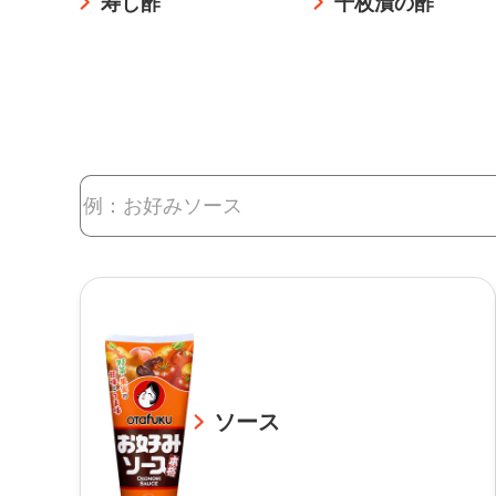
寿し酢
千枚漬の酢
ソース