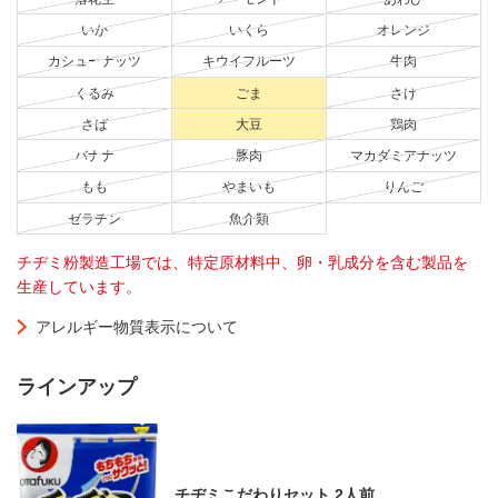
いか
いくら
オレンジ
カシューナッツ
キウイフルーツ
牛肉
くるみ
ごま
さけ
さば
大豆
鶏肉
バナナ
豚肉
マカダミアナッツ
もも
やまいも
りんご
ゼラチン
魚介類
チヂミ粉製造工場では、特定原材料中、卵・乳成分を含む製品を
生産しています。
アレルギー物質表示について
ラインアップ
チヂミこだわりセット 2人前