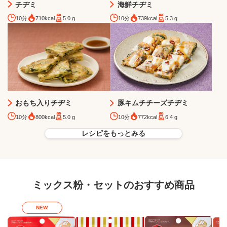
チヂミ
海鮮チヂミ
10分
710kcal
5.0 g
10分
739kcal
5.3 g
おもち入りチヂミ
豚キムチチーズチヂミ
10分
800kcal
5.0 g
10分
772kcal
6.4 g
レシピをもっとみる
ミックス粉・セットのおすすめ商品
NEW