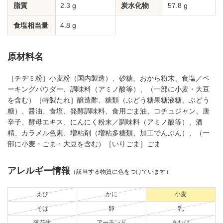
脂質
2.3 g
炭水化物
57.8 g
食塩相当量
4.8 g
原材料名
［チヂミ粉］小麦粉（国内製造）、砂糖、おから粉末、食塩／ベ
ーキングパウダー、調味料（アミノ酸等）、（一部に小麦・大豆
を含む）［特製たれ］醸造酢、糖類（ぶどう糖果糖液糖、ぶどう
糖）、醤油、食塩、発酵調味料、食用ごま油、コチュジャン、唐
辛子、酵母エキス、にんにく粉末／調味料（アミノ酸等）、酒
精、カラメル色素、増粘剤（増粘多糖類、加工でんぷん）、（一
部に小麦・ごま・大豆を含む）［いりごま］ごま
アレルギー情報
（該当する物質に色をつけています）
えび
かに
小麦
そば
卵
乳
落花生
アーモンド
あわび