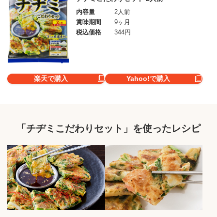
内容量
2人前
賞味期間
9ヶ月
税込価格
344円
楽天で購入
Yahoo!で購入
「チヂミこだわりセット」を使ったレシピ