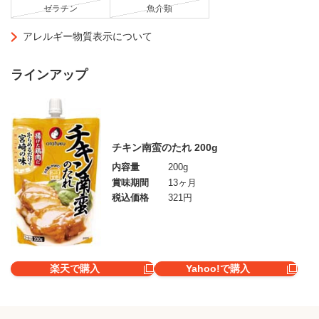
ゼラチン
魚介類
アレルギー物質表示について
ラインアップ
チキン南蛮のたれ 200g
内容量
200g
賞味期間
13ヶ月
税込価格
321円
楽天で購入
Yahoo!で購入