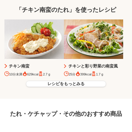
「チキン南蛮のたれ」を使ったレシピ
チキン南蛮
チキンと彩り野菜の南蛮風
10分未満
629kcal
2.7 g
25分
399kcal
1.7 g
レシピをもっとみる
たれ・ケチャップ・その他のおすすめ商品