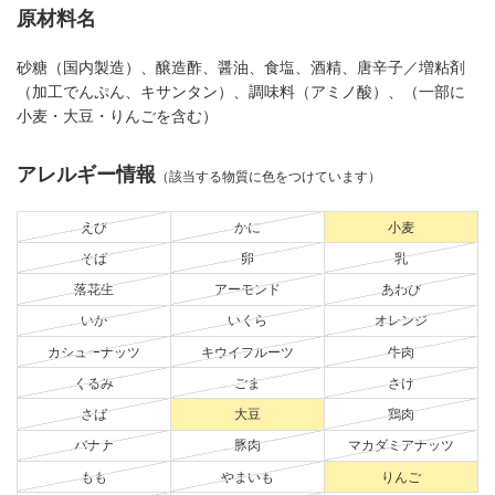
原材料名
砂糖（国内製造）、醸造酢、醤油、食塩、酒精、唐辛子／増粘剤
（加工でんぷん、キサンタン）、調味料（アミノ酸）、（一部に
小麦・大豆・りんごを含む）
アレルギー情報
（該当する物質に色をつけています）
えび
かに
小麦
そば
卵
乳
落花生
アーモンド
あわび
いか
いくら
オレンジ
カシューナッツ
キウイフルーツ
牛肉
くるみ
ごま
さけ
さば
大豆
鶏肉
バナナ
豚肉
マカダミアナッツ
もも
やまいも
りんご