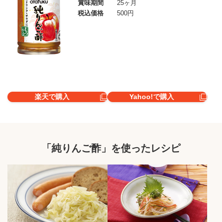
賞味期間
25ヶ月
税込価格
500円
楽天で購入
Yahoo!で購入
「純りんご酢」を使ったレシピ