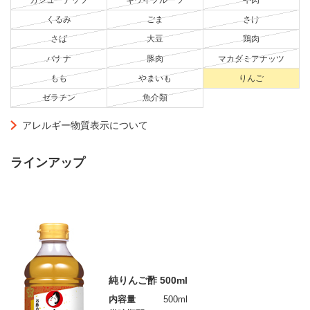
くるみ
ごま
さけ
さば
大豆
鶏肉
バナナ
豚肉
マカダミアナッツ
もも
やまいも
りんご
ゼラチン
魚介類
アレルギー物質表示について
ラインアップ
純りんご酢 500ml
内容量
500ml