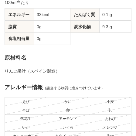
100ml当たり
エネルギー
33kcal
たんぱく質
0.1 g
脂質
0g
炭水化物
9.3 g
食塩相当量
0g
原材料名
りんご果汁（スペイン製造）
アレルギー情報
（該当する物質に色をつけています）
えび
かに
小麦
そば
卵
乳
落花生
アーモンド
あわび
いか
いくら
オレンジ
カシューナッツ
キウイフルーツ
牛肉