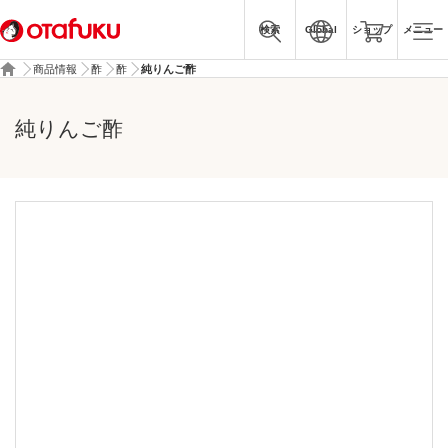
検索
Global
ショップ
メニュー
商品情報
酢
酢
純りんご酢
純りんご酢