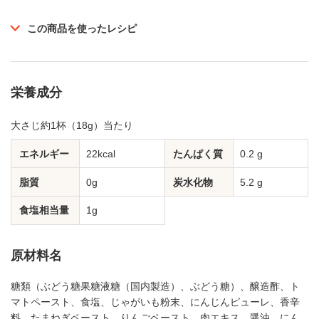
この商品を使ったレシピ
栄養成分
大さじ約1杯（18g）当たり
エネルギー
22kcal
たんぱく質
0.2 g
脂質
0g
炭水化物
5.2 g
食塩相当量
1g
原材料名
糖類（ぶどう糖果糖液糖（国内製造）、ぶどう糖）、醸造酢、ト
マトペースト、食塩、じゃがいも粉末、にんじんピューレ、香辛
料、たまねぎペースト、りんごペースト、肉エキス、醤油、にん