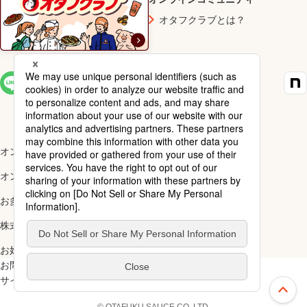
オタフクラブとは？
SNS一覧
オンラインショップ楽天市場店
オンラインショップYahoo!店
お多福醸造株式会社
株式会社ナカガワ
お好み焼アカデミー
お問い合わせ
ご利用規約
サイトマップ
スペシャルサイト一覧
上部へ