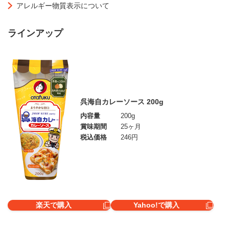
アレルギー物質表示について
ラインアップ
呉海自カレーソース 200g
内容量
200g
賞味期間
25ヶ月
税込価格
246円
楽天で購入
Yahoo!で購入