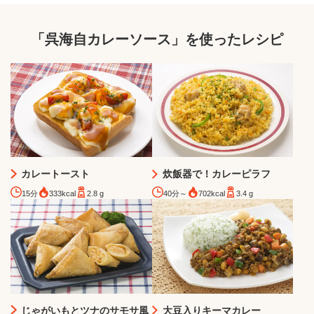
「呉海自カレーソース」を使ったレシピ
カレートースト
炊飯器で！カレーピラフ
15分
333kcal
2.8 g
40分～
702kcal
3.4 g
じゃがいもとツナのサモサ風
大豆入りキーマカレー