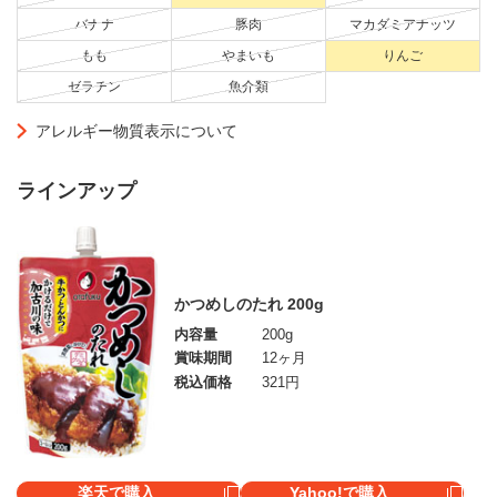
バナナ
豚肉
マカダミアナッツ
もも
やまいも
りんご
ゼラチン
魚介類
アレルギー物質表示について
ラインアップ
かつめしのたれ 200g
内容量
200g
賞味期間
12ヶ月
税込価格
321円
楽天で購入
Yahoo!で購入