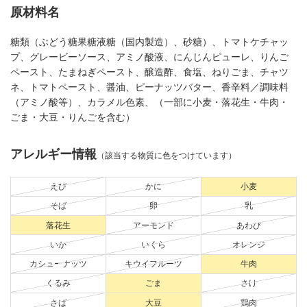
原材料名
糖類（ぶどう糖果糖液糖（国内製造）、砂糖）、トマトケチャッ
プ、グレービーソース、アミノ酸液、にんじんピューレ、りんご
ペースト、たまねぎペースト、醸造酢、食塩、ねりごま、チャツ
ネ、トマトペースト、醤油、ピーナッツバター、香辛料／調味料
（アミノ酸等）、カラメル色素、（一部に小麦・落花生・牛肉・
ごま・大豆・りんごを含む）
アレルギー情報
（該当する物質に色をつけています）
えび
かに
小麦
そば
卵
乳
落花生
アーモンド
あわび
いか
いくら
オレンジ
カシューナッツ
キウイフルーツ
牛肉
くるみ
ごま
さけ
さば
大豆
鶏肉