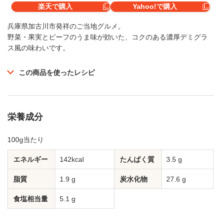
楽天で購入
Yahoo!で購入
兵庫県加古川市発祥のご当地グルメ。
野菜・果実とビーフのうま味が効いた、コクのある濃厚デミグラ
ス風の味わいです。
この商品を使ったレシピ
栄養成分
100g当たり
エネルギー
142kcal
たんぱく質
3.5 g
脂質
1.9 g
炭水化物
27.6 g
食塩相当量
5.1 g