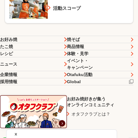
活動スコープ
お好み焼
焼そば
たこ焼
商品情報
レシピ
体験・見学
イベント・
ニュース
キャンペーン
企業情報
Otafuku活動
採用情報
Global
お好み焼好きが集う
オンラインコミュニティ
オタフクラブとは？