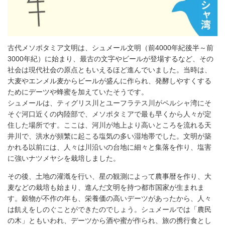
古代メソポタミア文明は、シュメール文明（前4000年紀後半～前
3000年紀）に始まり、最古の文字やビールが登場するなど、その
社会は現代社会の原点ともいえるほど進んでいました。当時は、
大麦やエンメル麦からビールが盛んに作られ、発酵しやすくする
ためにデーツや蜂蜜を加えていたそうです。
シュメールは、ティグリス川とユーフラテス川がペルシャ湾にそ
そぐ河口近くの内陸部で、メソポタミアで最も早くから人々が定
住した場所です。ここは、河川が地上より高いところを流れる天
井川で、洪水が頻繁に起こる塩気の多い湿地帯でした。文明が築
かれる以前には、人々は川沿いの台地に細々と集落を作り、塩害
に強いナツメヤシを栽培しました。
その後、土地の灌漑を行い、星の観測によって農事暦を作り、大
麦などの栽培も始まり、進んだ文明を持つ都市国家が生まれま
す。穀物が不作の年も、栄養価の高いデーツがあったから、人々
は飢えをしのぐことができたのでしょう。シュメールでは「農民
の木」ともいわれ、デーツから酒や蜜が作られ、旅の携行食とし