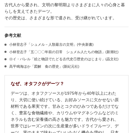
古代人から愛され、文明の黎明期よりさまざまに人々の心身と暮
らしを支えてきたデーツ。
その歴史は、さまざまな形で遺され、受け継がれています。
参考文献
小林登志子「シュメル－人類最古の文明」(中央新書)
小林登志子「五〇〇〇年前の日常 シュメル人たちの物語」(新潮社)
ロイ・バレル「絵と物語でたどる古代史①歴史のはじまり」(晶文社)
高平鳴海ほか「図解 食の歴史」(新紀元社)
なぜ、オタフクがデーツ？
デーツは、オタフクソースが1975年から40年以上にわた
り、大切に使い続けている、お好みソースに欠かせない原
材料である果実です。甘みとコクのひみつであるだけでな
く、豊富な食物繊維や、カリウムやマグネシウムなどのミ
ネラルも含む栄養価の高さも魅力です。古代から愛され、
世界ではレーズンの次に生産量が多いドライフルーツ、デ
ーツ。実のままで味わっていいただく機会を増やし、日本