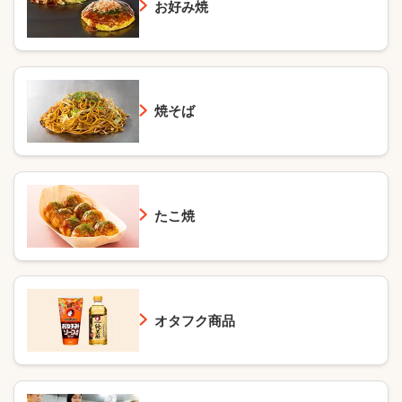
お好み焼
焼そば
たこ焼
オタフク商品