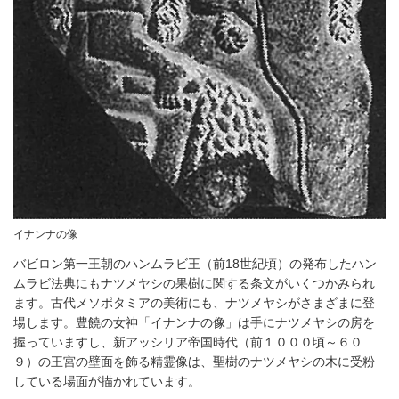
イナンナの像
バビロン第一王朝のハンムラビ王（前18世紀頃）の発布したハン
ムラビ法典にもナツメヤシの果樹に関する条文がいくつかみられ
ます。古代メソポタミアの美術にも、ナツメヤシがさまざまに登
場します。豊饒の女神「イナンナの像」は手にナツメヤシの房を
握っていますし、新アッシリア帝国時代（前１０００頃～６０
９）の王宮の壁面を飾る精霊像は、聖樹のナツメヤシの木に受粉
している場面が描かれています。