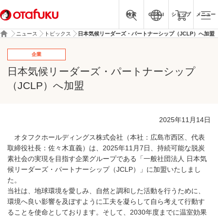
検索
Global
ショップ
メニュー
ニュース
トピックス
日本気候リーダーズ・パートナーシップ（JCLP）へ加盟
企業
日本気候リーダーズ・パートナーシップ
（JCLP）へ加盟
2025年11月14日
オタフクホールディングス株式会社（本社：広島市西区、代表
取締役社長：佐々木直義）は、2025年11月7日、持続可能な脱炭
素社会の実現を目指す企業グループである「一般社団法人 日本気
候リーダーズ・パートナーシップ（JCLP）」に加盟いたしまし
た。
当社は、地球環境を愛しみ、自然と調和した活動を行うために、
環境へ良い影響を及ぼすように工夫を凝らして自ら考えて行動す
ることを使命としております。そして、2030年度までに温室効果