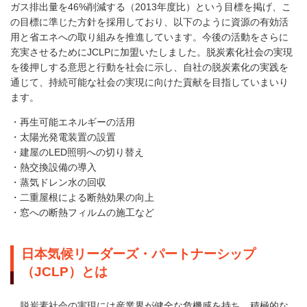
ガス排出量を46%削減する（2013年度比）という目標を掲げ、こ
の目標に準じた方針を採用しており、以下のように資源の有効活
用と省エネへの取り組みを推進しています。今後の活動をさらに
充実させるためにJCLPに加盟いたしました。脱炭素化社会の実現
を後押しする意思と行動を社会に示し、自社の脱炭素化の実践を
通じて、持続可能な社会の実現に向けた貢献を目指していまいり
ます。
・再生可能エネルギーの活用
・太陽光発電装置の設置
・建屋のLED照明への切り替え
・熱交換設備の導入
・蒸気ドレン水の回収
・二重屋根による断熱効果の向上
・窓への断熱フィルムの施工など
日本気候リーダーズ・パートナーシップ
（JCLP）とは
脱炭素社会の実現には産業界が健全な危機感を持ち、積極的な