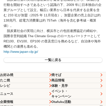
行動を開始すべきであるという認識の下、2009 年に日本独自の企
業グループとして設立。幅広い業界から日本を代表する企業を含
む 233 社が加盟（2025 年 11月現在）。加盟企業の売上合計は約
138兆円、総電力消費量は約 75Twh（海外を含む参考値・概算
値）。
脱炭素社会の実現に向け、横浜市との包括連携協定の締結や、
国際非営利組織 The Climate Group のローカルパートナーとして
RE100、EV100、EP100 の普及窓口を務めるなど、自治体や海外
機関との連携も進める。
http://www.japan-clp.jp/
一覧に戻る
お好み焼
焼そば
たこ焼
商品情報
レシピ
体験・見学
イベント・
ニュース
キャンペーン
企業情報
Otafuku活動