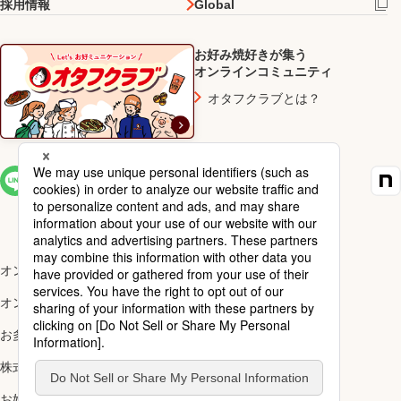
採用情報
Global
お好み焼好きが集う
オンラインコミュニティ
オタフクラブとは？
SNS一覧
オンラインショップ楽天市場店
オンラインショップYahoo!店
お多福醸造株式会社
株式会社ナカガワ
お好み焼アカデミー