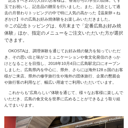
記念すべき10万人目のお客様は、香港からの学生の団体。くす
玉でお祝いし、記念品の贈呈を行いました。また、記念として過
去の月替わりトッピングの中で特に人気の高かった【温泉卵＋ね
ぎかけ】※の広島お好み焼体験をお楽しみいただきました。
※この記念トッピングは、6月末まで「定番広島お好み焼
体験」ほか、指定のメニューをご注文いただいた方が選択
できます。
OKOSTAは、調理体験を通じてお好み焼の魅力を知っていただ
き、その思い出と味がコミュニケーションや食文化発信のきっか
けとなることを目指し、2018年10月4日に広島駅北口にオープン
しました。広島県内を中心に、県外、さらには海外128ヵ国のお客
様がご来店。県外の修学旅行生や海外の団体旅行、企業の懇親会
や旅行客の利用など、幅広い用途でご利用いただいています。
これからも“広島らしい”体験を通じて、様々なお客様に楽しんで
いただき、広島の食文化を世界に広めることができるよう取り組
んでまいります。