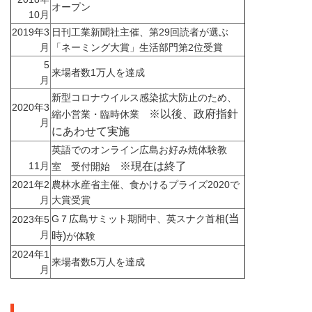
オープン
10月
2019年3
日刊工業新聞社主催、第29回読者が選ぶ
月
「ネーミング大賞」生活部門第2位受賞
5
来場者数1万人を達成
月
新型コロナウイルス感染拡大防止のため、
2020年3
※以後、政府指針
縮小営業・臨時休業
月
にあわせて実施
英語でのオンライン広島お好み焼体験教
11月
※現在は終了
室 受付開始
2021年2
農林水産省主催、食かけるプライズ2020で
月
大賞受賞
(当
G７広島サミット期間中、英スナク首相
2023年5
月
時)
が体験
2024年1
来場者数5万人を達成
月