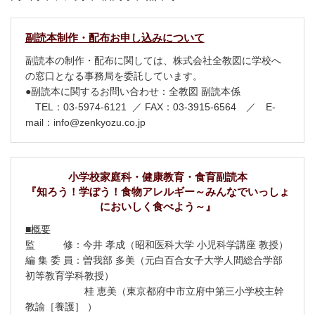
副読本制作・配布お申し込みについて
副読本の制作・配布に関しては、株式会社全教図に学校へ
の窓口となる事務局を委託しています。
●副読本に関するお問い合わせ：全教図 副読本係
TEL：03-5974-6121 ／ FAX：03-3915-6564 ／ E-
mail：info@zenkyozu.co.jp
小学校家庭科・健康教育・食育副読本
『知ろう！学ぼう！食物アレルギー～みんなでいっしょ
においしく食べよう～』
■概要
監 修：今井 孝成（昭和医科大学 小児科学講座 教授）
編 集 委 員：曽我部 多美（元白百合女子大学人間総合学部
初等教育学科教授）
桂 恵美（東京都府中市立府中第三小学校主幹
教諭［養護］ ）