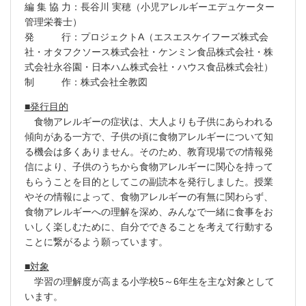
編 集 協 力：長谷川 実穂（小児アレルギーエデュケーター
管理栄養士）
発 行：プロジェクトA（エスエスケイフーズ株式会
社・オタフクソース株式会社・ケンミン食品株式会社・株
式会社永谷園・日本ハム株式会社・ハウス食品株式会社）
制 作：株式会社全教図
■発行目的
食物アレルギーの症状は、大人よりも子供にあらわれる
傾向がある一方で、子供の頃に食物アレルギーについて知
る機会は多くありません。そのため、教育現場での情報発
信により、子供のうちから食物アレルギーに関心を持って
もらうことを目的としてこの副読本を発行しました。授業
やその情報によって、食物アレルギーの有無に関わらず、
食物アレルギーへの理解を深め、みんなで一緒に食事をお
いしく楽しむために、自分でできることを考えて行動する
ことに繋がるよう願っています。
■対象
学習の理解度が高まる小学校5～6年生を主な対象として
います。