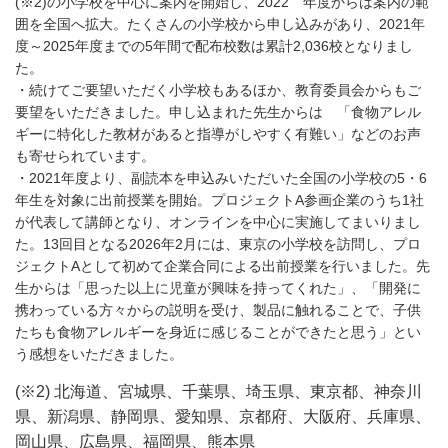
(※2)の小学校を中心に案内を開始し、2022 年度からは案内の範
囲を全国へ拡大。たくさんの小学校から申し込みがあり、2021年
度～2025年度までの5年間で配布校数は累計2,036校となりまし
た。
・続けてご要望いただく小学校もあるほか、教育委員会からもご
要望をいただきました。申し込まれた先生からは 「食物アレル
ギーに特化した教材があると指導がしやすく有難い」などのお声
も寄せられています。
・2021年度より、副読本を申込みいただいた全国の小学校の5・6
年生を対象に出前授業を開始。プロジェクトA参画企業のうち1社
が代表して講師となり、オンラインを中心に実施してまいりまし
た。13回目となる2026年2月には、東京の小学校を訪問し、プロ
ジェクトAとして初めて企業合同による出前授業を行いました。先
生からは「思った以上に児童が興味を持ってくれた」、「開発に
携わっている方々からの説明を受け、製品に触れることで、子供
たちも食物アレルギーを身近に感じることができたと思う」とい
う感想をいただきました。
(※2) 北海道、宮城県、千葉県、埼玉県、東京都、神奈川
県、新潟県、静岡県、愛知県、京都府、大阪府、兵庫県、
岡山県、広島県、福岡県、熊本県