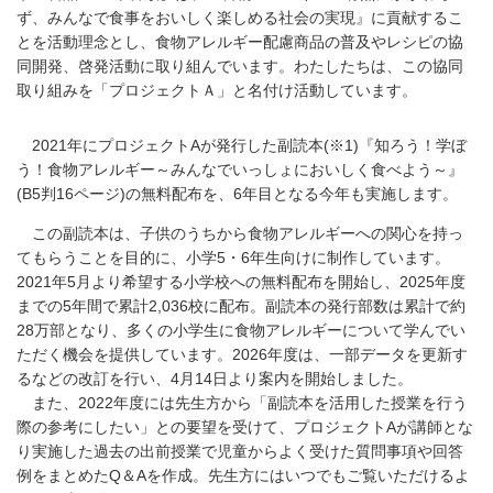
ず、みんなで食事をおいしく楽しめる社会の実現』に貢献するこ
とを活動理念とし、食物アレルギー配慮商品の普及やレシピの協
同開発、啓発活動に取り組んでいます。わたしたちは、この協同
取り組みを「プロジェクトＡ」と名付け活動しています。
2021年にプロジェクトAが発行した副読本(※1)『知ろう！学ぼ
う！食物アレルギー～みんなでいっしょにおいしく食べよう～』
(B5判16ページ)の無料配布を、6年目となる今年も実施します。
この副読本は、子供のうちから食物アレルギーへの関心を持っ
てもらうことを目的に、小学5・6年生向けに制作しています。
2021年5月より希望する小学校への無料配布を開始し、2025年度
までの5年間で累計2,036校に配布。副読本の発行部数は累計で約
28万部となり、多くの小学生に食物アレルギーについて学んでい
ただく機会を提供しています。2026年度は、一部データを更新す
るなどの改訂を行い、4月14日より案内を開始しました。
また、2022年度には先生方から「副読本を活用した授業を行う
際の参考にしたい」との要望を受けて、プロジェクトAが講師とな
り実施した過去の出前授業で児童からよく受けた質問事項や回答
例をまとめたQ＆Aを作成。先生方にはいつでもご覧いただけるよ