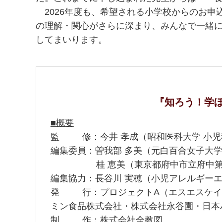
2026年度も、希望される小学校からのお申
の理解・関心がさらに深まり、みんなで一緒
してまいります。
『知ろう！学
■概要
監 修：今井 孝成（昭和医科大学 小児
編集委員：曽我部 多美（元白百合女子大
桂 恵美（東京都府中市立府中第三小
編集協力：長谷川 実穂（小児アレルギーエ
発 行：プロジェクトA（エスエスケイ
ミン食品株式会社・株式会社永谷園・日本
制 作：株式会社全教図