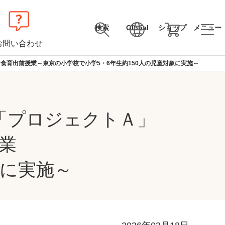
検索
Global
ショップ
メニュー
お問い合わせ
食育出前授業～東京の小学校で小学5・6年生約150人の児童対象に実施～
「プロジェクトＡ」
業
象に実施～