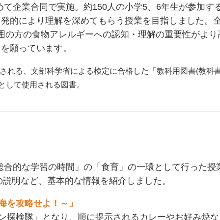
めて企業合同で実施。約150人の小学5、6年生が参加
自発的により理解を深めてもらう授業を目指しました。
囲の方の食物アレルギーへの認知・理解の重要性がより
とを願っています。
で使用される、文部科学省による検定に合格した「教科用図書
して使用される図書。
総合的な学習の時間」の「食育」の一環として行った授
の説明など、基本的な情報を紹介しました。
海を攻略せよ！～」
ン探検隊」となり、順に提示されるカレーやお好み焼な