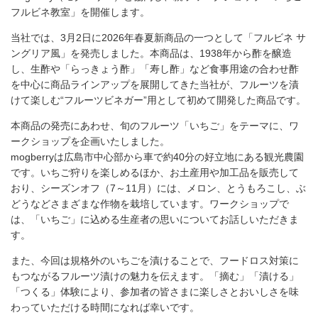
フルビネ教室」を開催します。
当社では、3月2日に2026年春夏新商品の一つとして「フルビネ サ
ングリア風」を発売しました。本商品は、1938年から酢を醸造
し、生酢や「らっきょう酢」「寿し酢」など食事用途の合わせ酢
を中心に商品ラインアップを展開してきた当社が、フルーツを漬
けて楽しむ“フルーツビネガー”用として初めて開発した商品です。
本商品の発売にあわせ、旬のフルーツ「いちご」をテーマに、ワ
ークショップを企画いたしました。
mogberryは広島市中心部から車で約40分の好立地にある観光農園
です。いちご狩りを楽しめるほか、お土産用や加工品を販売して
おり、シーズンオフ（7～11月）には、メロン、とうもろこし、ぶ
どうなどさまざまな作物を栽培しています。ワークショップで
は、「いちご」に込める生産者の思いについてお話しいただきま
す。
また、今回は規格外のいちごを漬けることで、フードロス対策に
もつながるフルーツ漬けの魅力を伝えます。「摘む」「漬ける」
「つくる」体験により、参加者の皆さまに楽しさとおいしさを味
わっていただける時間になれば幸いです。