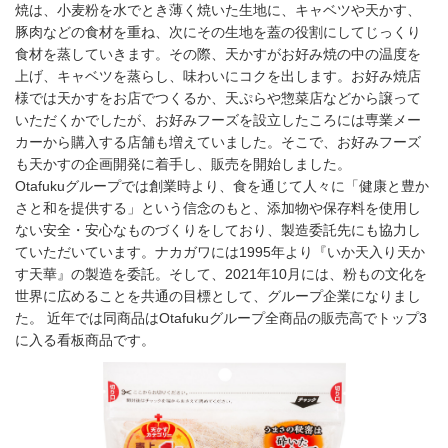
焼は、小麦粉を水でとき薄く焼いた生地に、キャベツや天かす、
豚肉などの食材を重ね、次にその生地を蓋の役割にしてじっくり
食材を蒸していきます。その際、天かすがお好み焼の中の温度を
上げ、キャベツを蒸らし、味わいにコクを出します。お好み焼店
様では天かすをお店でつくるか、天ぷらや惣菜店などから譲って
いただくかでしたが、お好みフーズを設立したころには専業メー
カーから購入する店舗も増えていました。そこで、お好みフーズ
も天かすの企画開発に着手し、販売を開始しました。
Otafukuグループでは創業時より、食を通じて人々に「健康と豊か
さと和を提供する」という信念のもと、添加物や保存料を使用し
ない安全・安心なものづくりをしており、製造委託先にも協力し
ていただいています。ナカガワには1995年より『いか天入り天か
す天華』の製造を委託。そして、2021年10月には、粉もの文化を
世界に広めることを共通の目標として、グループ企業になりまし
た。 近年では同商品はOtafukuグループ全商品の販売高でトップ3
に入る看板商品です。