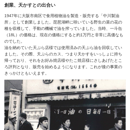
創業、天かすとの出合い
1947年に大阪市南区で食用植物油を製造・販売する「中川製油
所」として創業しました。琵琶湖畔に咲いている野生の菜の花の
種を収穫して、手動の機械で油を搾っていました。当時、一斗缶
（18L）の価格は、現在の価格にすると約1万円と非常に高価なも
のでした。
油を納めていた天ぷら店様では使用済みの天ぷら油を回収してい
ました。その際、天ぷらのカス、つまり天かすをいっしょに持ち
帰っており、それをお好み焼店様やたこ焼店様にさしあげたとこ
ろ評判となり、販売を始めるようになります。これが後の事業の
きっかけともいえます。