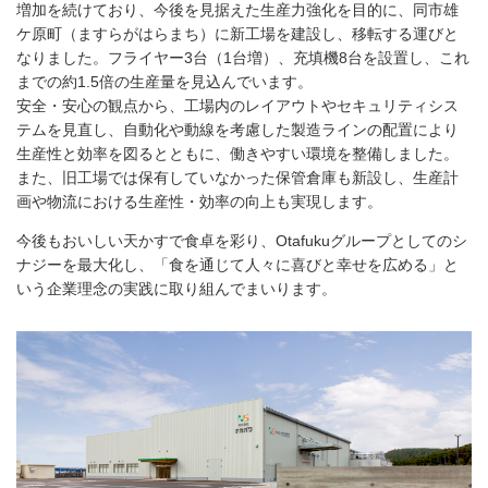
増加を続けており、今後を見据えた生産力強化を目的に、同市雄
ケ原町（ますらがはらまち）に新工場を建設し、移転する運びと
なりました。フライヤー3台（1台増）、充填機8台を設置し、これ
までの約1.5倍の生産量を見込んでいます。
安全・安心の観点から、工場内のレイアウトやセキュリティシス
テムを見直し、自動化や動線を考慮した製造ラインの配置により
生産性と効率を図るとともに、働きやすい環境を整備しました。
また、旧工場では保有していなかった保管倉庫も新設し、生産計
画や物流における生産性・効率の向上も実現します。
今後もおいしい天かすで食卓を彩り、Otafukuグループとしてのシ
ナジーを最大化し、「食を通じて人々に喜びと幸せを広める」と
いう企業理念の実践に取り組んでまいります。