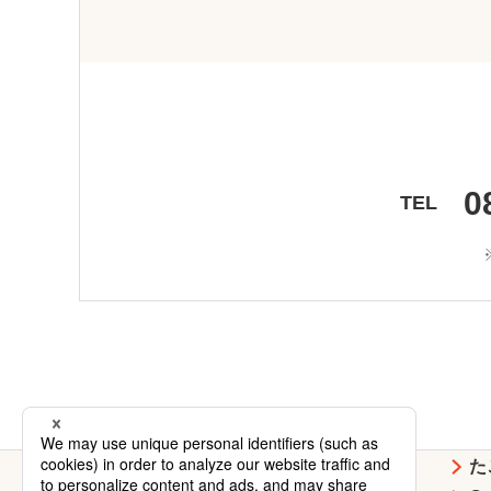
0
TEL
お好み焼
焼そば
た