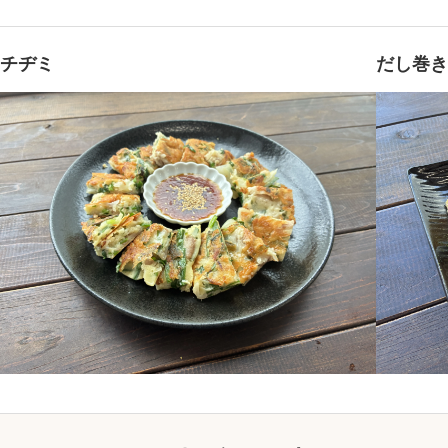
チヂミ
だし巻き