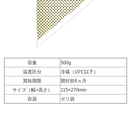
容量
500g
温度区分
冷蔵（10℃以下）
賞味期限
開封前6ヵ月
サイズ（幅×高さ）
115×270mm
容器
ポリ袋