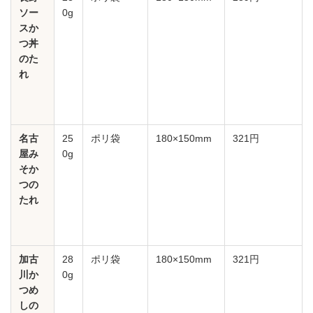
ソー
0g
スか
つ丼
のた
れ
名古
25
ポリ袋
180×150mm
321円
屋み
0g
そか
つの
たれ
加古
28
ポリ袋
180×150mm
321円
川か
0g
つめ
しの