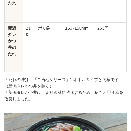
たれ
新潟
21
ポリ袋
150×150mm
253円
タレ
0g
かつ
丼の
たれ
＊たれの味は、「ご当地シリーズ」1ℓボトルタイプと同様です
（新潟タレかつ丼を除く）
＊新潟タレかつ丼は、より総菜に特化するため、粘性と照り感を
改良しました。