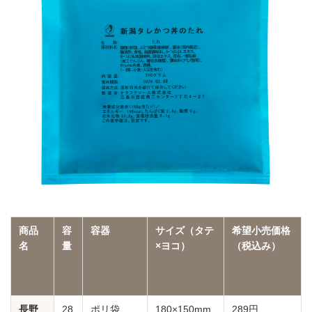
商品
容
容器
サイズ（タテ
希望小売価格
名
量
×ヨコ）
（税込み）
長野
28
ポリ袋
180×150mm
289円