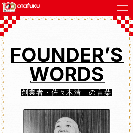
TOP
F
O
U
N
D
E
R
’
S
NEWS
W
O
R
D
S
MESSAGE
創業者・佐々木清一の言葉
HISTORY
FOUNDER'S WORDS